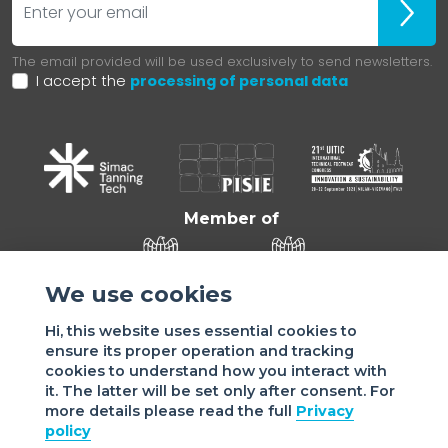
ubscr
The email provided will be used exclusively to send newsletters.
I accept the
processing of personal data
Member of
We use cookies
Hi, this website uses essential cookies to
ensure its proper operation and tracking
cookies to understand how you interact with
it. The latter will be set only after consent. For
more details please read the full
Privacy
Sede di VIGEVANO: via Matteotti, 4/a - 27029 Vigevano - PV
policy
- Italy | Sede di MILANO: via Tommaso da Cazzaniga 9/4 |