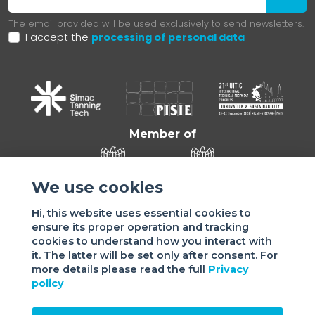
The email provided will be used exclusively to send newsletters.
I accept the
processing of personal data
Member of
We use cookies
Hi, this website uses essential cookies to
ensure its proper operation and tracking
cookies to understand how you interact with
it. The latter will be set only after consent. For
more details please read the full
Privacy
Sede di VIGEVANO: via Matteotti, 4/a - 27029 Vigevano - PV
policy
- Italy | Sede di MILANO: via Tommaso da Cazzaniga 9/4 |
20121 Milano - Italy | Tel.: +39 038 178 883 |