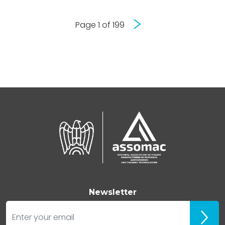
Next
Page 1 of 199
Newsletter
E-mail
ubscr