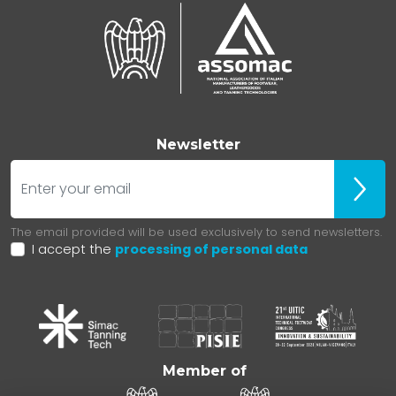
Newsletter
E-mail
ubscr
The email provided will be used exclusively to send newsletters.
I accept the
processing of personal data
Member of