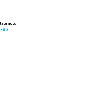
ttronico
,
gn-up