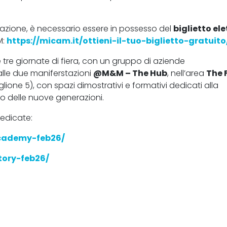
tazione, è necessario essere in possesso del
biglietto el
M:
https://micam.it/ottieni-il-tuo-biglietto-gratuit
 tre giornate di fiera, con un gruppo di aziende
dalle due maniferstazioni
@M&M – The Hub
, nell’area
The 
ione 5), con spazi dimostrativi e formativi dedicati alla
to delle nuove generazioni.
dedicate:
cademy-feb26/
tory-feb26/