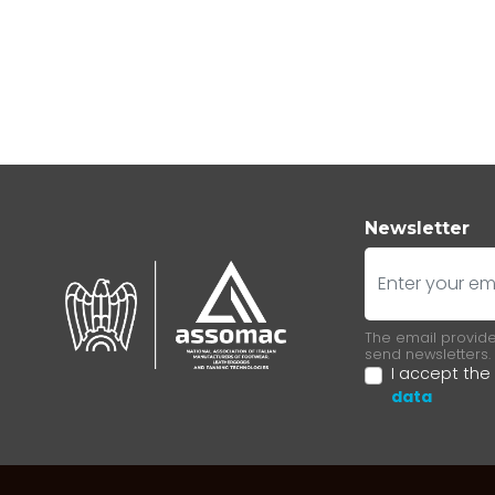
Newsletter
E-mail
The email provided
send newsletters.
I accept the
data