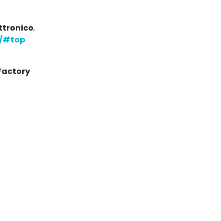
ettronico
,
o/#top
Factory