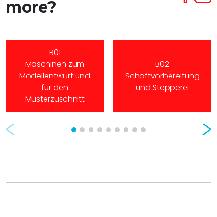
more?
B01
Maschinen zum
B02
Modellentwurf und
Schaftvorbereitung
für den
und Stepperei
Musterzuschnitt
Prev
Nex