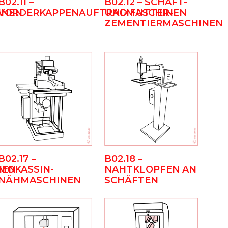
B02.11 –
B02.12 – SCHAFT-
INEN
VORDERKAPPENAUFTRAGMASCHINEN
UND FUTTER-
ZEMENTIERMASCHINEN
B02.17 –
B02.18 –
NEN
MOKASSIN-
NAHTKLOPFEN AN
NÄHMASCHINEN
SCHÄFTEN