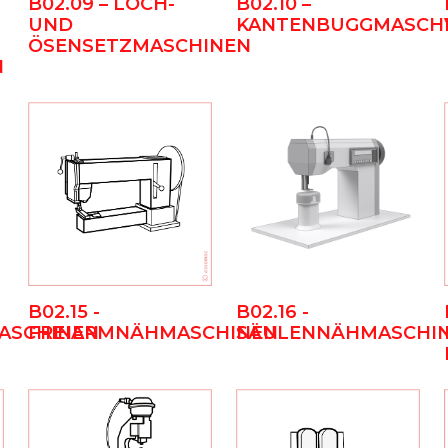
B02.09 – LOCH-
B02.10 –
UND
KANTENBUGGMASCH
ÖSENSETZMASCHINEN
B02.15 -
B02.16 -
ASCHINEN
FREIARMNÄHMASCHINEN
SÄULENNÄHMASCHI