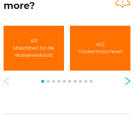
more?
A01
A02
Maschinen für die
Trockenmaschinen
Wasserwerkstatt
Prev
Nex