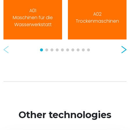
A01
A02
Maschinen für die
Trockenmaschinen
Wasserwerkstatt
Prev
Nex
Other technologies