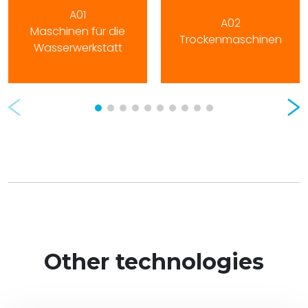
A01
A02
Maschinen für die
Trockenmaschinen
Wasserwerkstatt
Prev
Nex
Other technologies