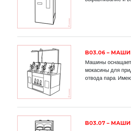
B03.06 – МАШ
Машины оснащаетс
мокасины для при
отвода пара. Име
B03.07 – МАШ