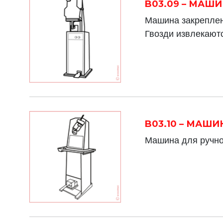
B03.09 – МАШ
Машина закреплен
Гвозди извлекаютс
B03.10 – МАШ
Машина для ручно