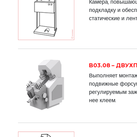
Камера, повышающ
подкладку и обес
статические и ле
B03.08 – ДВУ
Выполняет монтаж
подвижные форсун
регулируемым зажи
нее клеем.