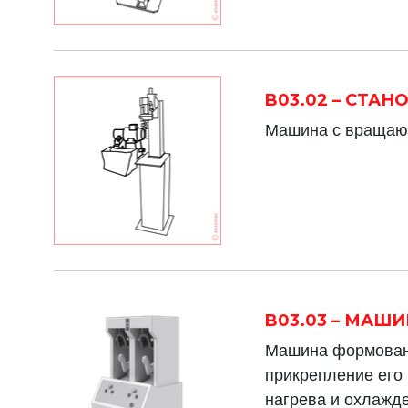
B03.02 – СТА
Машина с вращающ
B03.03 – МАШ
Машина формовани
прикрепление его
нагрева и охлажде