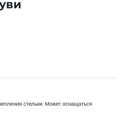
буви
репления стельки. Может оснащаться