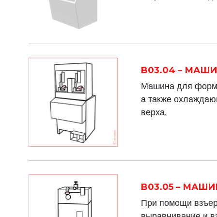
B03.04 – МА
Машина для формо
а также охлаждаю
верха.
B03.05 – МАШ
При помощи взъер
выравнивание и в