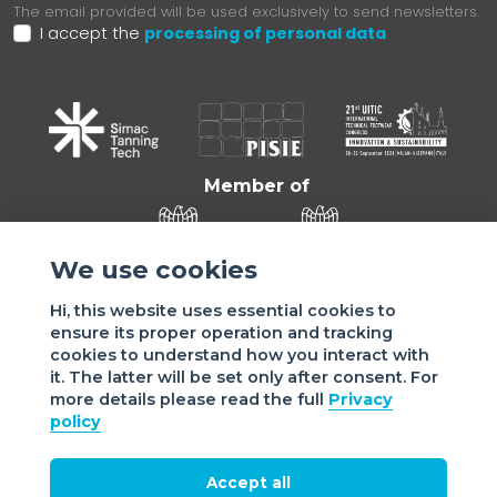
The email provided will be used exclusively to send newsletters.
I accept the
processing of personal data
Member of
We use cookies
Hi, this website uses essential cookies to
ensure its proper operation and tracking
cookies to understand how you interact with
it. The latter will be set only after consent. For
more details please read the full
Privacy
Sede di VIGEVANO: via Matteotti, 4/a - 27029 Vigevano - PV
policy
- Italy | Sede di MILANO: via Tommaso da Cazzaniga 9/4 |
20121 Milano - Italy | Tel.: +39 038 178 883 |
office@assomac.it | C.F./P.IVA: ASSOMAC SERVIZI:
Accept all