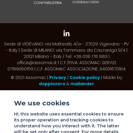
Sede di VIGEVANO: via Matteotti, 4/a - 27029 Vigevano - PV
- Italy | Sede di MILANO: via Tommaso da Cazzaniga 9/4 |
20121 Milano - Italy | Tel.: +39 038 178 883 |
office@assomac.it | C.F./P.IVA: ASSOMAC SERVIZI:
07199050159 | C.F. ASSOMAC ASSOCIAZIONE: 94001670184
2021 Assomac |
Privacy
|
Cookie policy
| Made by
©
doppiozero
&
mailander
We use cookies
Hi, this website uses essential cookies to ensure
its proper operation and tracking cookies to
understand how you interact with it. The latter
will be set only after consent. For more details