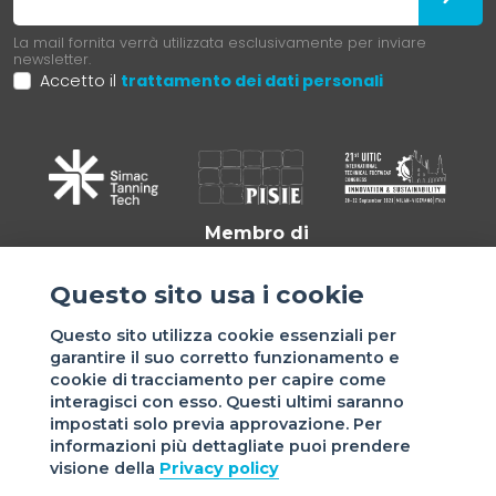
La mail fornita verrà utilizzata esclusivamente per inviare
newsletter.
Accetto il
trattamento dei dati personali
Membro di
Questo sito usa i cookie
Questo sito utilizza cookie essenziali per
garantire il suo corretto funzionamento e
cookie di tracciamento per capire come
interagisci con esso. Questi ultimi saranno
impostati solo previa approvazione. Per
informazioni più dettagliate puoi prendere
Sede di VIGEVANO: via Matteotti, 4/a - 27029 Vigevano - PV
visione della
Privacy policy
- Italy | Sede di MILANO: via Tommaso da Cazzaniga 9/4 |