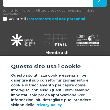
La mail fornita verrà utilizzata esclusivamente per inviare
newsletter.
Accetto il
trattamento dei dati personali
Membro di
Questo sito usa i cookie
Questo sito utilizza cookie essenziali per
garantire il suo corretto funzionamento e
cookie di tracciamento per capire come
interagisci con esso. Questi ultimi saranno
impostati solo previa approvazione. Per
informazioni più dettagliate puoi prendere
Sede di VIGEVANO: via Matteotti, 4/a - 27029 Vigevano - PV
visione della
Privacy policy
- Italy | Sede di MILANO: via Tommaso da Cazzaniga 9/4 |