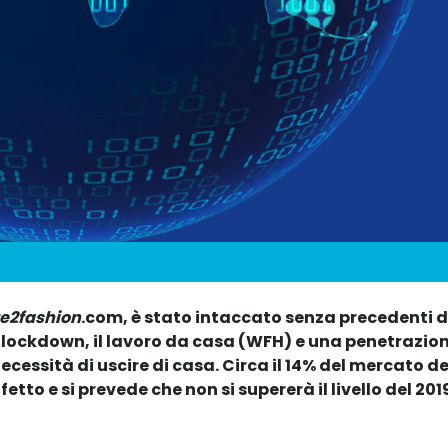
re2fashion
.com, è stato intaccato senza precedenti 
l lockdown, il lavoro da casa (WFH) e una penetrazion
essità di uscire di casa. Circa il 14% del mercato de
etto e si prevede che non si supererà il livello del 20