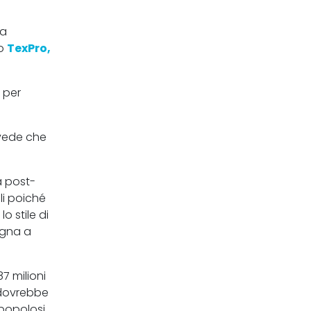
 a
do
TexPro,
 per
revede che
a post-
li poiché
 stile di
egna a
7 milioni
m dovrebbe
 popolosi