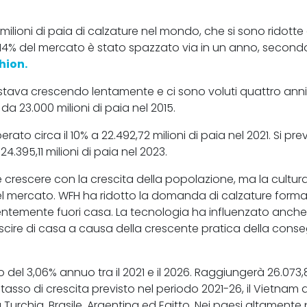
milioni di paia di calzature nel mondo, che si sono ridotte
a il 14% del mercato è stato spazzato via in un anno, secon
hion.
 stava crescendo lentamente e ci sono voluti quattro anni
 da 23.000 milioni di paia nel 2015.
rato circa il 10% a 22.492,72 milioni di paia nel 2021. Si p
4.395,11 milioni di paia nel 2023.
crescere con la crescita della popolazione, ma la cultur
 mercato. WFH ha ridotto la domanda di calzature forma
temente fuori casa. La tecnologia ha influenzato anche lo
cire di casa a causa della crescente pratica della cons
 del 3,06% annuo tra il 2021 e il 2026. Raggiungerà 26.073,8
di tasso di crescita previsto nel periodo 2021-26, il Vietna
a Turchia, Brasile, Argentina ed Egitto. Nei paesi altamente