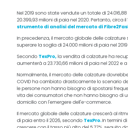
Nel 2019 sono state vendute un totale di 24.016,88 
20.399,93 milioni di paia nel 2020. Pertanto, circ
strumento di analisi del mercato di Fibre2Fas
In precedenza, il mercato globale delle calzature
superare la soglia di 24.000 milioni di paia nel 2019
Secondo
TexPro,
la vendita di calzature ha recupe
aumenterà a 23.730,66 milioni di paia nel 2022 e a 2
Normalmente, il mercato delle calzature dovrebbe 
COVID ha cambiato drasticamente lo scenario del
le persone non hanno bisogno di spostarsi frequen
vita dei consumatori che non hanno bisogno di us
domicilio con l'emergere dell'e-commerce.
Il mercato globale delle calzature crescerà al ritmo
di paia entro il 2026, secondo
TexPro.
In termini 
crescere con il tasso più alto del 5,77%, seguito d