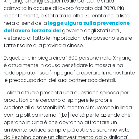
Xinjiang, Changji Esquel Textile Co. Ltd., è stata
coinvolta in accuse di lavoro forzato dal 2020. Più
recentemente, è stata tra le oltre 30 entità nella lista
nera ai sensi della
legge uigura sulla prevenzione
del lavoro forzato del
governo degli Stati Uniti ,
vietando di fatto le importazioni che possono essere
fatte risalire alla provincia cinese.
Esquel, che impiega circa 1.300 persone nello Xinjiang,
è attualmente in causa per sfidare la mossa e ha
raddoppiato il suo "impegno" a operare lì, nonostante
le preoccupazioni dei suoi partner occidentali.
Il clima attuale presenta una questione spinosa per i
produttori che cercano di spingere le proprie
credenziali di sostenibilità mentre si muovono in linea
con la politica interna. "[La] realtà per le aziende che
operano in Cina è che dovranno affrontare un
ambiente politico sempre più ostile se saranno viste
da Pechino come un disinvestimento dallo Xinjiang",