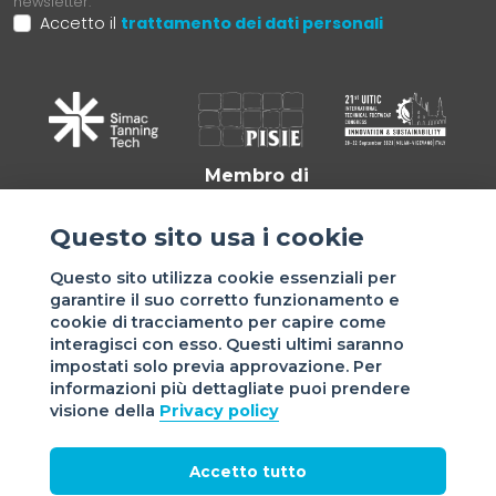
newsletter.
Accetto il
trattamento dei dati personali
Membro di
Questo sito usa i cookie
Questo sito utilizza cookie essenziali per
garantire il suo corretto funzionamento e
cookie di tracciamento per capire come
interagisci con esso. Questi ultimi saranno
impostati solo previa approvazione. Per
informazioni più dettagliate puoi prendere
Sede di VIGEVANO: via Matteotti, 4/a - 27029 Vigevano - PV
visione della
Privacy policy
- Italy | Sede di MILANO: via Tommaso da Cazzaniga 9/4 |
20121 Milano - Italy | Tel.: +39 038 178 883 |
office@assomac.it | C.F./P.IVA: ASSOMAC SERVIZI:
Accetto tutto
07199050159 | C.F. ASSOMAC ASSOCIAZIONE: 94001670184