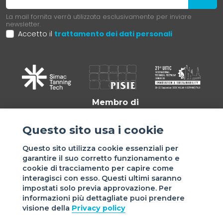
La mail fornita verrà utilizzata esclusivamente per inviare
newsletter.
Accetto il
trattamento dei dati personali
Membro di
Questo sito usa i cookie
Questo sito utilizza cookie essenziali per
garantire il suo corretto funzionamento e
cookie di tracciamento per capire come
interagisci con esso. Questi ultimi saranno
impostati solo previa approvazione. Per
informazioni più dettagliate puoi prendere
Sede di VIGEVANO: via Matteotti, 4/a - 27029 Vigevano - PV
visione della
Privacy policy
- Italy | Sede di MILANO: via Tommaso da Cazzaniga 9/4 |