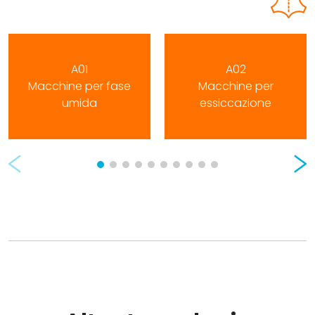
A01
A02
Macchine per fase
Macchine per
umida
essiccazione
Prev
Nex