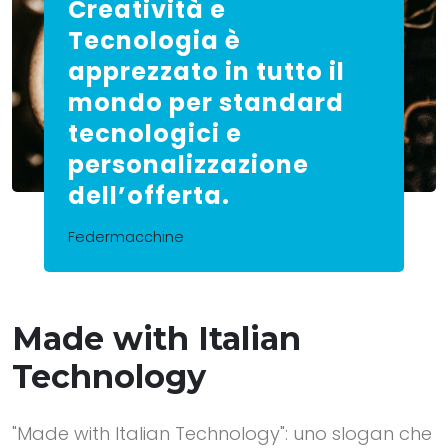
Creatività e
Tecnologia è
apprezzato in tutto il
mondo per standard
tecnologici e
personalizzazione
dell’offerta.
Federmacchine
Made with Italian
Technology
"Made with Italian Technology": uno slogan che