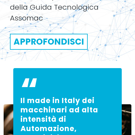
della Guida Tecnologica
Assomac
APPROFONDISCI
Il made in Italy dei
macchinari ad alta
intensità di
Automazione,