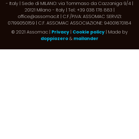
- Italy | Sede di MILANO: via Tommaso da Cazzaniga 9/4 |
20121 Milano - Italy | Tel.: +39 038 178 883 |
office@assomac.it | C.F./P.IVA: ASSOMAC SERVIZI:
07199050159 | C.F. ASSOMAC ASSOCIAZIONE: 94001670184
2021 Assomac |
Privacy
|
Cookie policy
| Made by
©
doppiozero
&
mailander