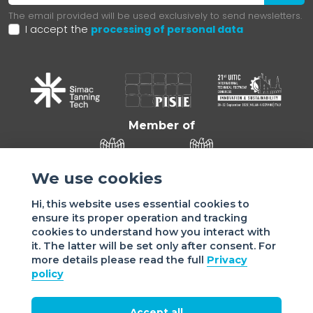
The email provided will be used exclusively to send newsletters.
I accept the
processing of personal data
Member of
We use cookies
Hi, this website uses essential cookies to
ensure its proper operation and tracking
cookies to understand how you interact with
it. The latter will be set only after consent. For
more details please read the full
Privacy
Sede di VIGEVANO: via Matteotti, 4/a - 27029 Vigevano - PV
policy
- Italy | Sede di MILANO: via Tommaso da Cazzaniga 9/4 |
20121 Milano - Italy | Tel.: +39 038 178 883 |
office@assomac.it | C.F./P.IVA: ASSOMAC SERVIZI:
Accept all